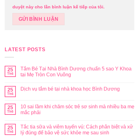
duyệt này cho lần bình luận kế tiếp của tôi.
LATEST POSTS
Tắm Bé Tại Nhà Bình Dương chuẩn 5 sao Y Khoa
25
Th6
tại Mẹ Tròn Con Vuông
Dịch vụ tắm bé tại nhà khoa học Bình Dương
25
Th6
10 sai lầm khi chăm sóc trẻ sơ sinh mà nhiều ba mẹ
25
Th6
mắc phải
Tắc tia sữa và viêm tuyến vú: Cách phân biệt và xử
25
Th6
lý đúng để bảo vệ sức khỏe mẹ sau sinh