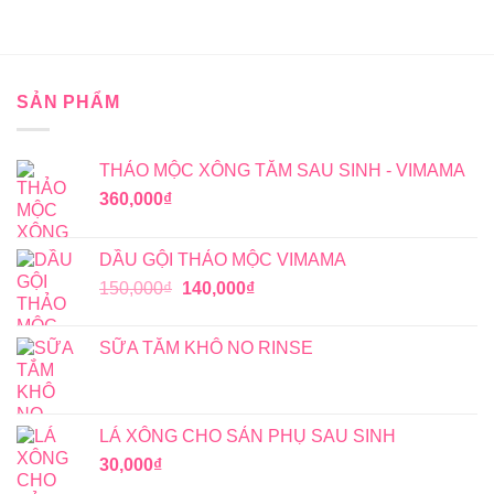
SẢN PHẨM
THẢO MỘC XÔNG TẮM SAU SINH - VIMAMA
360,000
₫
DẦU GỘI THẢO MỘC VIMAMA
Giá
Giá
150,000
₫
140,000
₫
gốc
hiện
là:
tại
SỮA TẮM KHÔ NO RINSE
150,000₫.
là:
140,000₫.
LÁ XÔNG CHO SẢN PHỤ SAU SINH
30,000
₫