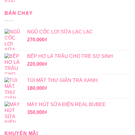
BÁN CHẠY
NGŨ CỐC LỢI SỮA LẠC LẠC
270,000
₫
BẾP HƠ LÁ TRẦU CHO TRẺ SƠ SINH
220,000
₫
TÚI MẮT THƯ GIÃN TRÀ XANH
180,000
₫
MÁY HÚT SỮA ĐIỆN REAL BUBEE
350,000
₫
KHUYẾN MÃI