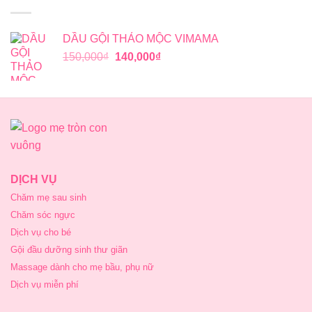
DẦU GỘI THẢO MỘC VIMAMA
Giá
Giá
150,000
₫
140,000
₫
gốc
hiện
là:
tại
150,000₫.
là:
140,000₫.
DỊCH VỤ
Chăm mẹ sau sinh
Chăm sóc ngực
Dịch vụ cho bé
Gội đầu dưỡng sinh thư giãn
Massage dành cho mẹ bầu, phụ nữ
Dịch vụ miễn phí