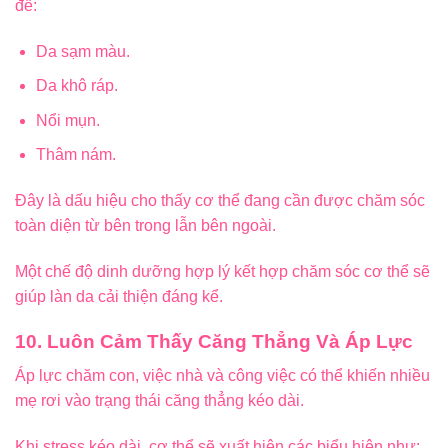
đề:
Da sạm màu.
Da khô ráp.
Nổi mụn.
Thâm nám.
Đây là dấu hiệu cho thấy cơ thể đang cần được chăm sóc
toàn diện từ bên trong lẫn bên ngoài.
Một chế độ dinh dưỡng hợp lý kết hợp chăm sóc cơ thể sẽ
giúp làn da cải thiện đáng kể.
10. Luôn Cảm Thấy Căng Thẳng Và Áp Lực
Áp lực chăm con, việc nhà và công việc có thể khiến nhiều
mẹ rơi vào trạng thái căng thẳng kéo dài.
Khi stress kéo dài, cơ thể sẽ xuất hiện các biểu hiện như: