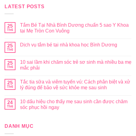
LATEST POSTS
Tắm Bé Tại Nhà Bình Dương chuẩn 5 sao Y Khoa
25
Th6
tại Mẹ Tròn Con Vuông
Dịch vụ tắm bé tại nhà khoa học Bình Dương
25
Th6
10 sai lầm khi chăm sóc trẻ sơ sinh mà nhiều ba mẹ
25
Th6
mắc phải
Tắc tia sữa và viêm tuyến vú: Cách phân biệt và xử
25
Th6
lý đúng để bảo vệ sức khỏe mẹ sau sinh
10 dấu hiệu cho thấy mẹ sau sinh cần được chăm
24
Th6
sóc phục hồi ngay
DANH MỤC