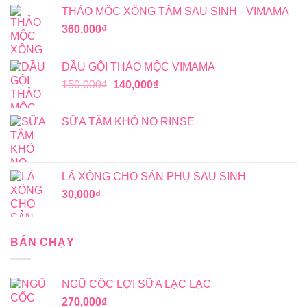
THẢO MỘC XÔNG TẮM SAU SINH - VIMAMA
360,000
₫
DẦU GỘI THẢO MỘC VIMAMA
Giá
Giá
150,000
₫
140,000
₫
gốc
hiện
là:
tại
SỮA TẮM KHÔ NO RINSE
150,000₫.
là:
140,000₫.
LÁ XÔNG CHO SẢN PHỤ SAU SINH
30,000
₫
BÁN CHẠY
NGŨ CỐC LỢI SỮA LẠC LẠC
270,000
₫