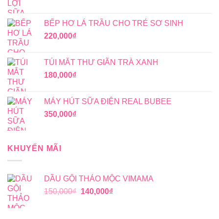
BẾP HƠ LÁ TRẦU CHO TRẺ SƠ SINH
220,000
₫
TÚI MẮT THƯ GIÃN TRÀ XANH
180,000
₫
MÁY HÚT SỮA ĐIỆN REAL BUBEE
350,000
₫
KHUYẾN MÃI
DẦU GỘI THẢO MỘC VIMAMA
Giá
Giá
150,000
₫
140,000
₫
gốc
hiện
là:
tại