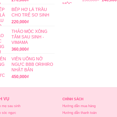
gốc
BẾP HƠ LÁ TRẦU
là:
CHO TRẺ SƠ SINH
150,000
220,000
₫
THẢO MỘC XÔNG
TẮM SAU SINH -
VIMAMA
360,000
₫
VIÊN UỐNG NỞ
NGỰC BBB ORIHIRO
NHẬT BẢN
450,000
₫
H VỤ
CHÍNH SÁCH
 mẹ sau sinh
Hướng dẫn mua hàng
 sóc ngực
Hướng dẫn thanh toán