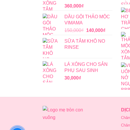
360,000
₫
DẦU GỘI THẢO MỘC
VIMAMA
Giá
Giá
150,000
₫
140,000
₫
gốc
hiện
SỮA TẮM KHÔ NO
là:
tại
RINSE
150,000₫.
là:
140,000₫.
LÁ XÔNG CHO SẢN
PHỤ SAU SINH
30,000
₫
DỊC
Chăm
Chăm