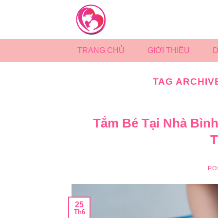
Skip
to
content
TRANG CHỦ
GIỚI THIỆU
D
TAG ARCHIV
Tắm Bé Tại Nhà Bình
T
PO
25
Th6