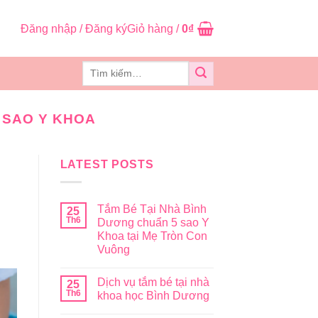
Đăng nhập / Đăng ký
Giỏ hàng /
0
₫
Tìm
kiếm:
 SAO Y KHOA
LATEST POSTS
Tắm Bé Tại Nhà Bình
25
Th6
Dương chuẩn 5 sao Y
Khoa tại Mẹ Tròn Con
Vuông
Dịch vụ tắm bé tại nhà
25
Th6
khoa học Bình Dương