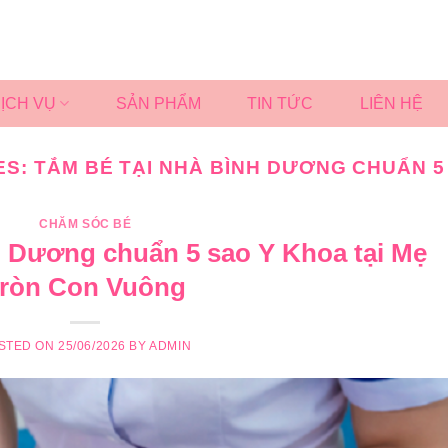
ỊCH VỤ
SẢN PHẨM
TIN TỨC
LIÊN HỆ
ES:
TẮM BÉ TẠI NHÀ BÌNH DƯƠNG CHUẨN 5
CHĂM SÓC BÉ
 Dương chuẩn 5 sao Y Khoa tại Mẹ
ròn Con Vuông
STED ON
25/06/2026
BY
ADMIN