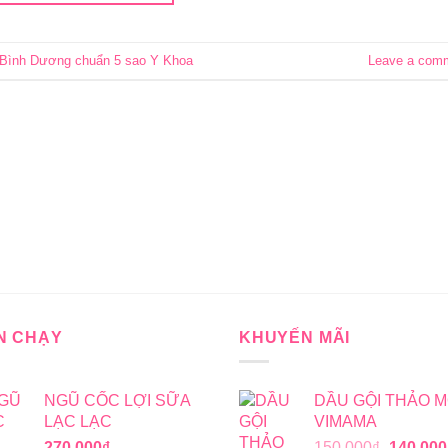
Bình Dương chuẩn 5 sao Y Khoa
Leave a com
N CHẠY
KHUYẾN MÃI
NGŨ CỐC LỢI SỮA
DẦU GỘI THẢO 
LẠC LẠC
VIMAMA
Giá
270,000
₫
150,000
₫
140,000