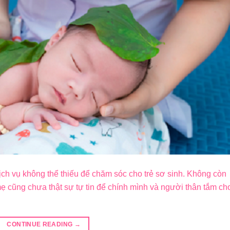
ịch vụ không thể thiếu để chăm sóc cho trẻ sơ sinh. Không còn
ẹ cũng chưa thật sự tự tin để chính mình và người thân tắm ch
CONTINUE READING
→