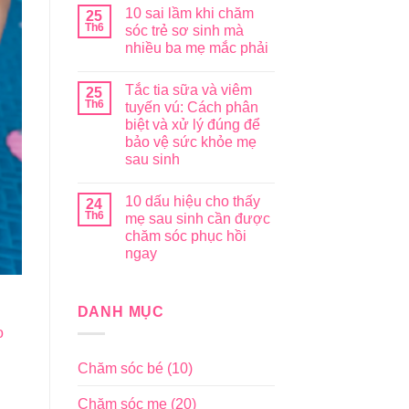
10 sai lầm khi chăm
25
Th6
sóc trẻ sơ sinh mà
nhiều ba mẹ mắc phải
Tắc tia sữa và viêm
25
Th6
tuyến vú: Cách phân
biệt và xử lý đúng để
bảo vệ sức khỏe mẹ
sau sinh
10 dấu hiệu cho thấy
24
Th6
mẹ sau sinh cần được
chăm sóc phục hồi
ngay
DANH MỤC
o
Chăm sóc bé
(10)
Chăm sóc mẹ
(20)