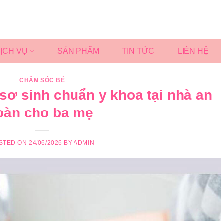
ỊCH VỤ
SẢN PHẨM
TIN TỨC
LIÊN HỆ
CHĂM SÓC BÉ
ơ sinh chuẩn y khoa tại nhà an
oàn cho ba mẹ
STED ON
24/06/2026
BY
ADMIN