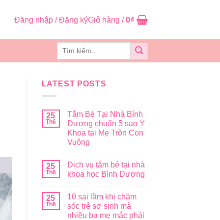
Đăng nhập / Đăng ký
Giỏ hàng /
0
₫
Tìm
kiếm:
LATEST POSTS
Tắm Bé Tại Nhà Bình
25
Th6
Dương chuẩn 5 sao Y
Khoa tại Mẹ Tròn Con
Vuông
Dịch vụ tắm bé tại nhà
25
Th6
khoa học Bình Dương
10 sai lầm khi chăm
25
Th6
sóc trẻ sơ sinh mà
nhiều ba mẹ mắc phải