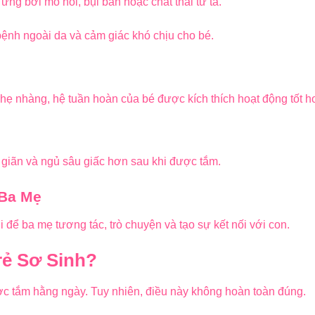
 ứng bởi mồ hôi, bụi bẩn hoặc chất thải từ tã.
bệnh ngoài da và cảm giác khó chịu cho bé.
ẹ nhàng, hệ tuần hoàn của bé được kích thích hoạt động tốt h
 giãn và ngủ sâu giấc hơn sau khi được tắm.
 Ba Mẹ
i để ba mẹ tương tác, trò chuyện và tạo sự kết nối với con.
rẻ Sơ Sinh?
ợc tắm hằng ngày. Tuy nhiên, điều này không hoàn toàn đúng.