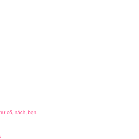
hư cổ, nách, bẹn.
ã