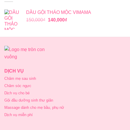
DẦU GỘI THẢO MỘC VIMAMA
Giá
Giá
150,000
₫
140,000
₫
gốc
hiện
là:
tại
150,000₫.
là:
140,000₫.
DỊCH VỤ
Chăm mẹ sau sinh
Chăm sóc ngực
Dịch vụ cho bé
Gội đầu dưỡng sinh thư giãn
Massage dành cho mẹ bầu, phụ nữ
Dịch vụ miễn phí