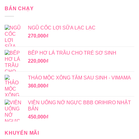
BÁN CHẠY
NGŨ CỐC LỢI SỮA LẠC LẠC
270,000
₫
BẾP HƠ LÁ TRẦU CHO TRẺ SƠ SINH
220,000
₫
THẢO MỘC XÔNG TẮM SAU SINH - VIMAMA
360,000
₫
VIÊN UỐNG NỞ NGỰC BBB ORIHIRO NHẬT
BẢN
450,000
₫
KHUYẾN MÃI