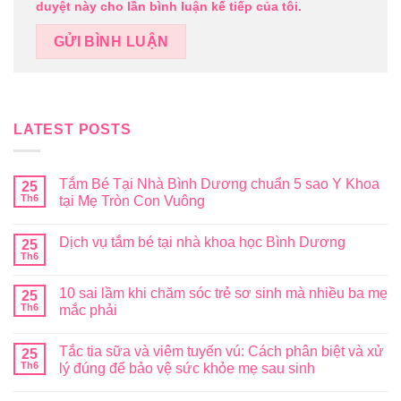
duyệt này cho lần bình luận kế tiếp của tôi.
LATEST POSTS
Tắm Bé Tại Nhà Bình Dương chuẩn 5 sao Y Khoa
25
Th6
tại Mẹ Tròn Con Vuông
Dịch vụ tắm bé tại nhà khoa học Bình Dương
25
Th6
10 sai lầm khi chăm sóc trẻ sơ sinh mà nhiều ba mẹ
25
Th6
mắc phải
Tắc tia sữa và viêm tuyến vú: Cách phân biệt và xử
25
Th6
lý đúng để bảo vệ sức khỏe mẹ sau sinh