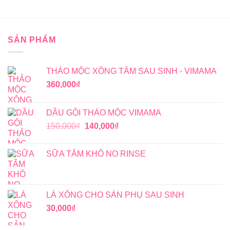
SẢN PHẨM
THẢO MỘC XÔNG TẮM SAU SINH - VIMAMA
360,000
₫
DẦU GỘI THẢO MỘC VIMAMA
Giá
Giá
150,000
₫
140,000
₫
gốc
hiện
là:
tại
SỮA TẮM KHÔ NO RINSE
150,000₫.
là:
140,000₫.
LÁ XÔNG CHO SẢN PHỤ SAU SINH
30,000
₫